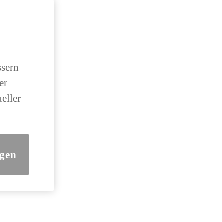
ssern
er
eller
ngen