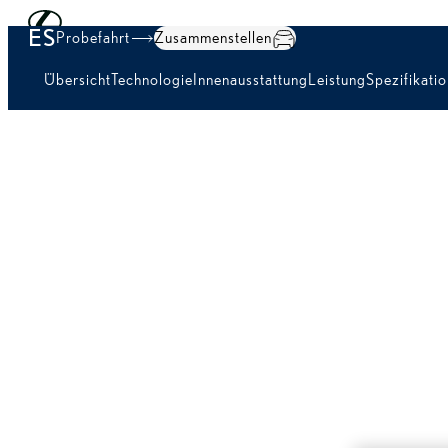
Skip to Main Content
(Eingabetaste drücken)
ES
Probefahrt
Zusammenstellen
Übersicht
Technologie
Innenausstattung
Leistung
Spezifikati