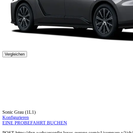
Vergleichen
Sonic Grau (1L1)
Konfigurieren
EINE PROBEFAHRT BUCHEN
POST https://dxp-webcarconfig.lexus-europe.com/v1/compare-v2/ch