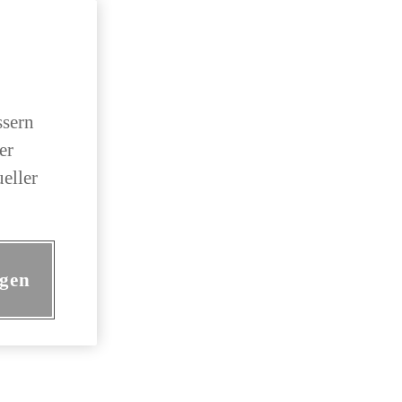
ssern
er
eller
ngen