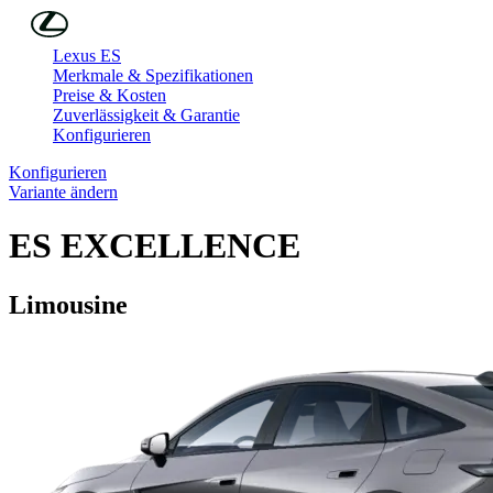
Skip to Main Content
(Eingabetaste drücken)
Lexus ES
Merkmale & Spezifikationen
Preise & Kosten
Zuverlässigkeit & Garantie
Konfigurieren
Konfigurieren
Variante ändern
ES
EXCELLENCE
Limousine