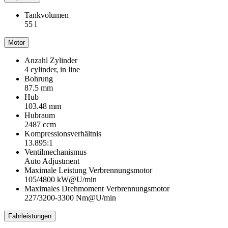
Tankvolumen
55 l
Motor
Anzahl Zylinder
4 cylinder, in line
Bohrung
87.5 mm
Hub
103.48 mm
Hubraum
2487 ccm
Kompressionsverhältnis
13.895:1
Ventilmechanismus
Auto Adjustment
Maximale Leistung Verbrennungsmotor
105/4800 kW@U/min
Maximales Drehmoment Verbrennungsmotor
227/3200-3300 Nm@U/min
Fahrleistungen