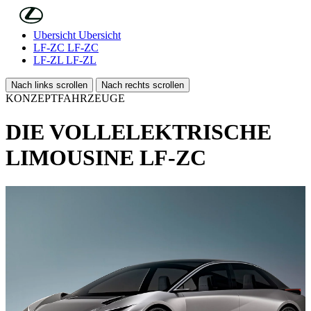
Skip to Main Content
(Eingabetaste drücken)
Übersicht
Übersicht
LF-ZC
LF-ZC
LF-ZL
LF-ZL
Nach links scrollen
Nach rechts scrollen
KONZEPTFAHRZEUGE
DIE VOLLELEKTRISCHE
LIMOUSINE LF-ZC