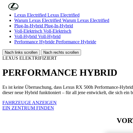
Skip to Main Content
(Eingabetaste drücken)
Lexus Electrified
Lexus Electrified
Warum Lexus Electrified
Warum Lexus Electrified
Plug-In-Hybrid
Plug-In-Hybrid
Voll-Elektrisch
Voll-Elektrisch
Voll-Hybrid
Voll-Hybrid
Performance Hybride
Performance Hybride
Nach links scrollen
Nach rechts scrollen
LEXUS ELEKTRIFIZIERT
PERFORMANCE HYBRID
Es ist keine Überraschung, dass Lexus RX 500h Performance-Hybrid al
dieser neue Hybrid funktioniert – für all jene entwickelt, die sich e
FAHRZEUGE ANZEIGEN
EIN ZENTRUM FINDEN
VOR