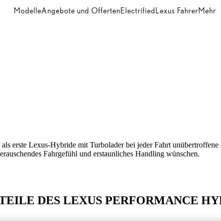
Modelle
Angebote und Offerten
Electrified
Lexus Fahrer
Mehr
s erste Lexus-Hybride mit Turbolader bei jeder Fahrt unübertroffene e
in berauschendes Fahrgefühl und erstaunliches Handling wünschen.
TEILE DES LEXUS PERFORMANCE HY