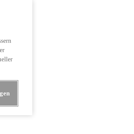
ssern
er
eller
ngen