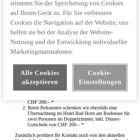
stimmen Sie der Speicherung von Cookies
Weil Sie sich schon für einen Lexus entschieden haben
auf Ihrem Gerät zu. Für Sie verbessern
und sicher von Ihrem Automobil und der Marke Lexus
überzeugt sind. Mit dem Programm «Find a friend for
Cookies die Navigation auf der Website; uns
Lexus» können Sie nun profitieren.
helfen sie bei der Analyse der Website-
Geniessen Sie schon bald zu zweit einen relaxten
Nutzung und der Entwicklung individueller
Aufenthalt mit Übernachtung im Hotel Bad Horn am
Bodensee.
Marketingmassnahmen.
Überzeugen Sie nun bitte eine Person aus Ihrem Umfeld von
Alle Cookies
Cookie-
Lexus und profitieren Sie beide:
akzeptieren
Einstellungen
Wir schenken Ihnen eine Übernachtung im Hotel Bad
Horn am Bodensee für zwei Personen im
Doppelzimmer, inkl. Dinner-Gutschein im Wert von
CHF 200.– *
Ihrem Bekannten schenken wir ebenfalls eine
Übernachtung im Hotel Bad Horn am Bodensee für
zwei Personen im Doppelzimmer, inkl. Dinner-
Gutschein von CHF 200.– *
Zusätzlich profitiert Ihr Kontakt noch von den aktuellen